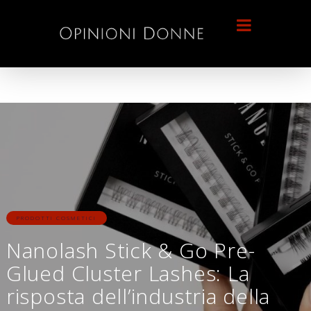
PRODOTTI COSMETICI
Nanolash Stick & Go Pre-
Glued Cluster Lashes: La
risposta dell’industria della