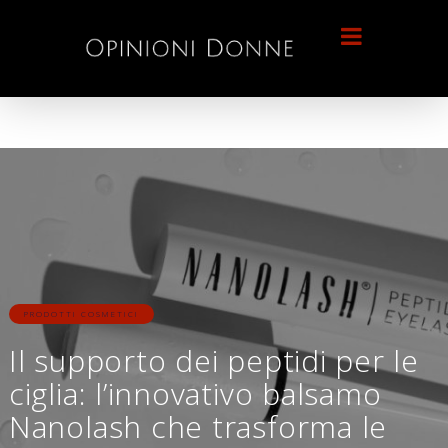
PRODOTTI COSMETICI
Il supporto dei peptidi per le
ciglia: l’innovativo balsamo
Nanolash che trasforma le